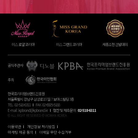
미스 로얄 코리아
미스 그랜드 코리아
세종소헌 선발대회
공식주관사
주최
한국프리미엄브랜드진흥원
서울특별시 강남구 삼성로107길 7 보아스빌딩 3층
TEL : 02-518-6311
FAX : 02-6925-5188
E-mail :
kpbrand@kpbrand.kr
협찬 및 제휴문의 :
02-518-6311
© ALL RIGHT RESERVED © WOMAN KOREA
이용약관
개인정보 처리방침
마케팅 제공 동의
이메일 무단 수집거부